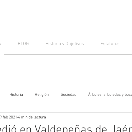
A
BLOG
Historia y Objetivos
Estatutos
Historia
Religión
Sociedad
Árboles, arboledas y bos
9 feb 2021
4 min de lectura
dió en Valdepeñas de Jaé