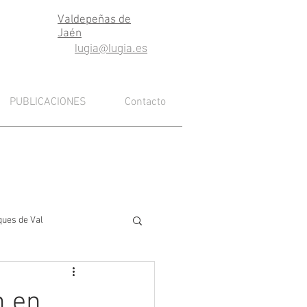
Valdepeñas de
Jaén
lugia@lugia.es
PUBLICACIONES
Contacto
ques de Val
n en