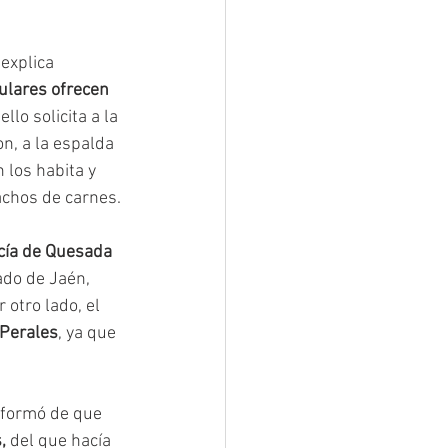
explica 
culares ofrecen 
 ello solicita a la 
n, a la espalda 
 los habita y 
achos de carnes.
cía de Quesada 
ado de Jaén, 
otro lado, el 
 Perales
, ya que 
nformó de que 
,
 del que hacía 