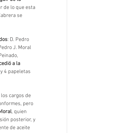
or de lo que esta 
Cabrera se 
ados
: D. Pedro 
Pedro J. Moral 
Peinado, 
cedió a la 
y 4 papeletas 
 los cargos de 
conformes, pero 
 Moral
, quien 
ión posterior, y 
nte de aceite 