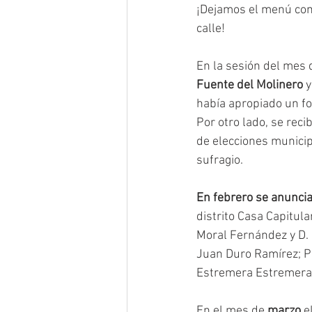
¡Dejamos el menú comp
calle!
En la sesión del mes 
Fuente del Molinero
 
había apropiado un f
Por otro lado, se recib
de elecciones municip
sufragio. 
En febrero se anuncia
distrito Casa Capitula
Moral Fernández y D. 
Juan Duro Ramírez; Po
Estremera Estremera
En el mes de 
marzo
 e