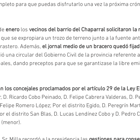
leto para que puedas disfrutarlo una vez la próxima cróni
de 
enero
 los 
vecinos del barrio del Chaparral solicitaron la 
y que se expropiara un trozo de terreno junto a la fuente ant
orastero. Además, 
el jornal medio de un bracero quedó fija
ió una circular del Gobierno Civil de la provincia referente a
ales, dando preceptos para que se garantizase la libre emi
n los concejales proclamados por el artículo 29 de la Ley El
r, D. Ricardo Cobo Peinado, D. Felipe Cabrera Valderas, D. P
Felipe Romero López; Por el distrito Egido, D. Peregrín Mar
r el distrito San Blas, D. Lucas Lendínez Cobo y D. Pedro C
 (menor).
l Sr. Milla recordó a la presidencia las 
gestiones para conseg