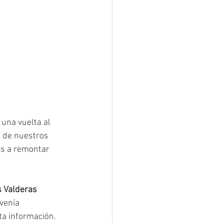
una vuelta al 
a de nuestros 
os a remontar 
 Valderas 
venía 
a información. 