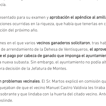
ía. 
resentado para su examen y 
aprobación el apéndice al amil
aciones ocurridas en la riqueza, que había que tenerlas en c
ución del próximo año.
mes en el que varios 
vecinos ganaderos solicitaron
, tras ha
o de arrendamiento de la Dehesa de Ventisqueros, 
el aprov
e el pago por cabeza de ganado que imponga el ayuntamie
 nueva subasta. Sin embargo, el ayuntamiento no podía alte
ra decisión de la Jefatura de Montes.
n problemas vecinales
. El Sr. Martos explicó en comisión qu
quejaban de que el vecino Manuel Castro Valdivia les tiraba
sobrante y que lindaba con la huerta del citado vecino. Ant
eslinde.