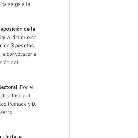
ca salga a la 
reposición de la 
igua, del que se 
do en 3 pesetas
. 
 la convocatoria 
sión del 
ectoral:
 Por el 
edro José del 
tos Peinado y D. 
astro 
uir de la 