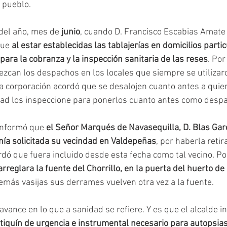
 pueblo. 
del año, mes de 
junio
, cuando D. Francisco Escabias Amate 
ue 
al estar establecidas las tablajerías en domicilios parti
 para la cobranza y la inspección sanitaria de las reses
. Por
ezcan los despachos en los locales que siempre se utilizaro
La corporación acordó que se desalojen cuanto antes a quien
dad los inspeccione para ponerlos cuanto antes como desp
informó que 
el Señor Marqués de Navasequilla, D. Blas Gar
enía solicitada su vecindad en Valdepeñas
, por haberla retir
dó que fuera incluido desde esta fecha como tal vecino. Por 
arreglara la fuente del Chorrillo, en la puerta del huerto de
 demás vasijas sus derrames vuelven otra vez a la fuente. 
avance en lo que a sanidad se refiere. Y es que el alcalde i
tiquín de urgencia e instrumental necesario para autopsias