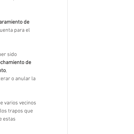
laramiento de 
uenta para el 
ber sido 
echamiento de 
nto
, 
rar o anular la 
e varios vecinos 
 los trapos que 
e estas 