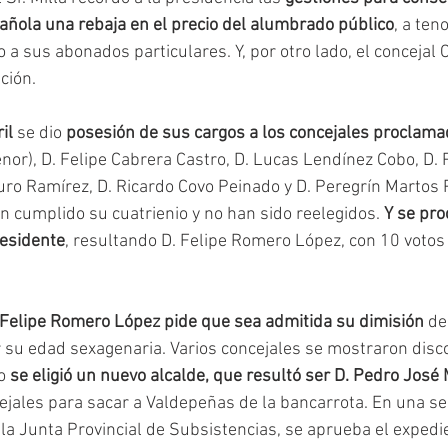
pañola una rebaja en el precio del alumbrado público
, a ten
a sus abonados particulares. Y, por otro lado, el concejal 
ción. 
il
 se dio 
posesión de sus cargos a los concejales proclam
or), D. Felipe Cabrera Castro, D. Lucas Lendínez Cobo, D. 
ro Ramírez, D. Ricardo Covo Peinado y D. Peregrín Martos 
n cumplido su cuatrienio y no han sido reelegidos. 
Y se pro
residente
, resultando D. Felipe Romero López, con 10 votos 
 Felipe Romero López pide que sea admitida su dimisión
 de
or su edad sexagenaria. Varios concejales se mostraron dis
o 
se eligió un nuevo alcalde, que resultó ser D. Pedro José
ejales para sacar a Valdepeñas de la bancarrota. En una ses
 la Junta Provincial de Subsistencias, se aprueba el expedie