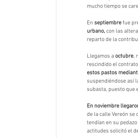
mucho tiempo se carec
En 
septiembre
 fue p
urbano,
 con las alter
reparto de la contrib
Llegamos a 
octubre
, 
rescindido el contrat
estos pastos mediant
suspendiéndose así la
subasta, puesto que e
En noviembre llegaro
de la calle Vereón se 
tendían en su pedazo 
actitudes solicitó el d